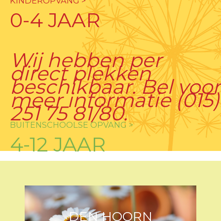
KINDEROPVANG >
0-4 JAAR
Wij hebben per
direct plekken
beschikbaar. Bel voor
meer informatie (015)
251 75 81/80.
BUITENSCHOOLSE OPVANG >
4-12 JAAR
DEN HOORN