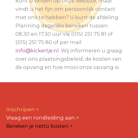
kunt u vinden op onze website, maar
vindt u het fijn om persoonlijk contact
met ons te hebben? U kunt de afdeling
Planning dagelijks bereiken tussen
08.30 en 17.30 uur via (015) 251 75 81 of
(015) 251 75 80 of per mail
info@kickertje.nl
. Wij informeren u graag
over ons plaatsingsbeleid, de kosten van
de opvang en hoe mooi onze opvang is.
Inschrijven >
Vraag een rondleiding aan >
Bereken je netto kosten >