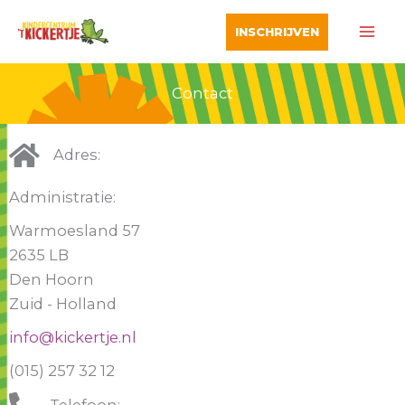
Ga
INSCHRIJVEN
naar
de
inhoud
Contact
Adres:
Administratie:
Warmoesland 57
2635 LB
Den Hoorn
Zuid - Holland
info@kickertje.nl
(015) 257 32 12