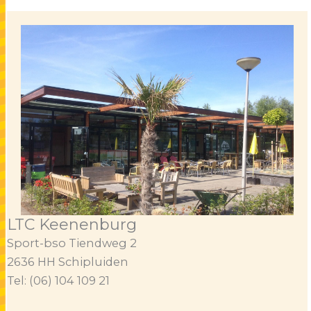
LTC Keenenburg
Sport-bso Tiendweg 2
2636 HH Schipluiden
Tel: (06) 104 109 21