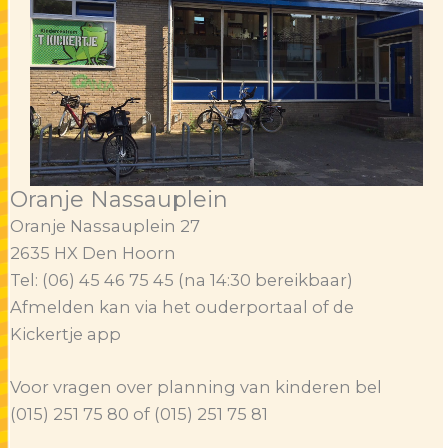
Oranje Nassauplein
Oranje Nassauplein 27
2635 HX Den Hoorn
Tel: (06) 45 46 75 45 (na 14:30 bereikbaar)
Afmelden kan via het ouderportaal of de
Kickertje app
Voor vragen over planning van kinderen bel
(015) 251 75 80 of (015) 251 75 81