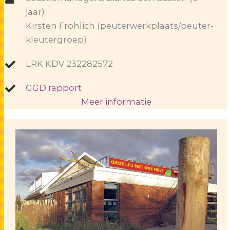
jaar)
Kirsten Fröhlich (peuterwerkplaats/peuter-
kleutergroep)
LRK KDV 232282572
GGD rapport
Meer informatie