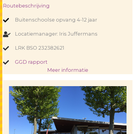
Routebeschrijving
Buitenschoolse opvang 4-12 jaar
Locatiemanager: Iris Juffermans
LRK BSO 232382621
GGD rapport
Meer informatie