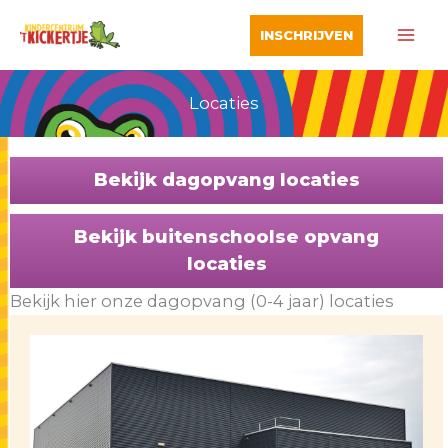
Ga
INSCHRIJVEN
naar
de
inhoud
Locaties
Bekijk dagopvang locaties
Bekijk buitenschoolse opvang
locaties
Bekijk hier onze dagopvang (0-4 jaar) locaties