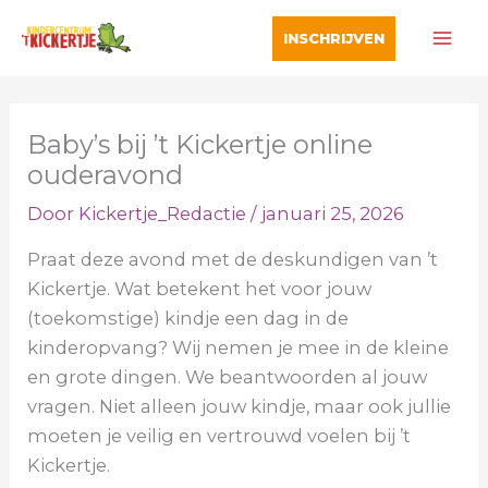
Ga
INSCHRIJVEN
naar
de
inhoud
Baby’s bij ’t Kickertje online
ouderavond
Door
Kickertje_Redactie
/
januari 25, 2026
Praat deze avond met de deskundigen van ’t
Kickertje. Wat betekent het voor jouw
(toekomstige) kindje een dag in de
kinderopvang? Wij nemen je mee in de kleine
en grote dingen. We beantwoorden al jouw
vragen. Niet alleen jouw kindje, maar ook jullie
moeten je veilig en vertrouwd voelen bij ’t
Kickertje.