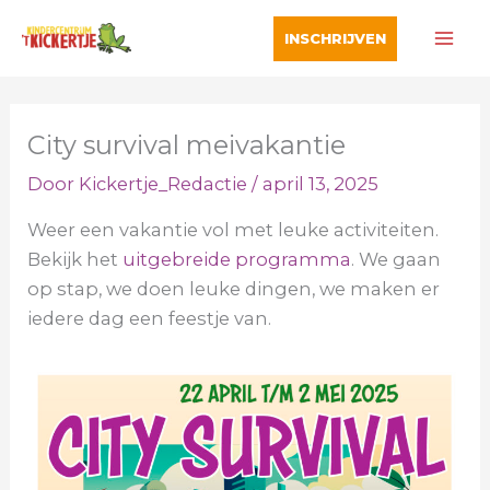
Ga
INSCHRIJVEN
naar
de
inhoud
City survival meivakantie
Door
Kickertje_Redactie
/
april 13, 2025
Weer een vakantie vol met leuke activiteiten.
Bekijk het
uitgebreide programma
. We gaan
op stap, we doen leuke dingen, we maken er
iedere dag een feestje van.