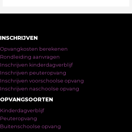
INSCHRIJVEN
Opvangkosten berekenen
Rondleiding aanvragen
Inschrijven kinderdagverblijf
Inschrijven peuteropvang
Inschrijven voorschoolse opvang
Inschrijven naschoolse opvang
OPVANGSOORTEN
Kinderdagverblijf
Peuteropvang
Buitenschoolse opvang