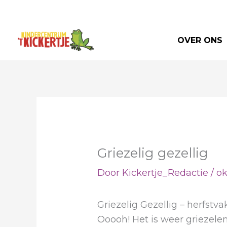
Ga
naar
de
OVER ONS
inhoud
Griezelig gezellig
Door
Kickertje_Redactie
/
ok
Griezelig Gezellig – herfstva
Ooooh! Het is weer griezelen