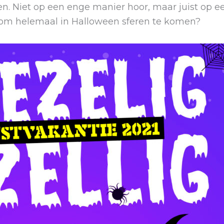
ten. Niet op een enge manier hoor, maar juist op ee
or om helemaal in Halloween sferen te komen?