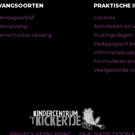
VANGSOORTEN
PRAKTISCHE 
erdagverblijf
Locaties
teropvang
Activiteiten e
tenschoolse opvang
Sluitingsdagen
Pedagogisch be
Informatieboek
Formulieren e
Veelgestelde v
N
PRIVACY VERKLARING
REALISATIE DOOR