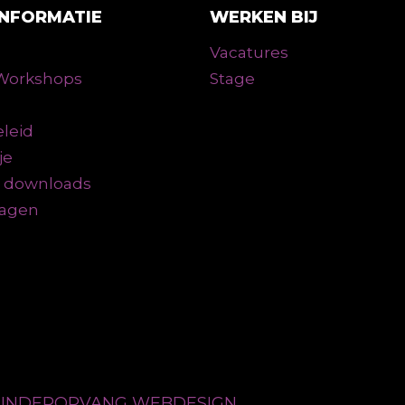
INFORMATIE
WERKEN BIJ
Vacatures
n Workshops
Stage
leid
je
n downloads
ragen
 KINDEROPVANG WEBDESIGN