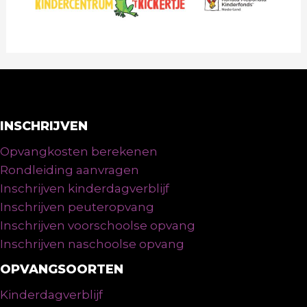
INSCHRIJVEN
Opvangkosten berekenen
Rondleiding aanvragen
Inschrijven kinderdagverblijf
Inschrijven peuteropvang
Inschrijven voorschoolse opvang
Inschrijven naschoolse opvang
OPVANGSOORTEN
Kinderdagverblijf