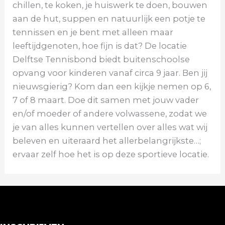
chillen, te koken, je huiswerk te doen, bouwen
aan de hut, suppen en natuurlijk een potje te
tennissen en je bent met alleen maar
leeftijdgenoten, hoe fijn is dat? De locatie
Delftse Tennisbond biedt buitenschoolse
opvang voor kinderen vanaf circa 9 jaar. Ben jij
nieuwsgierig? Kom dan een kijkje nemen op 6,
7 of 8 maart. Doe dit samen met jouw vader
en/of moeder of andere volwassene, zodat we
je van alles kunnen vertellen over alles wat wij
beleven en uiteraard het allerbelangrijkste…;
ervaar zelf hoe het is op deze sportieve locatie.