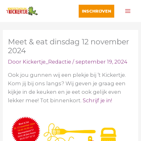
Ga
INSCHRIJVEN
naar
de
inhoud
Meet & eat dinsdag 12 november
2024
Door
Kickertje_Redactie
/
september 19, 2024
Ook jou gunnen wij een plekje bij ’t Kickertje.
Kom jij bij ons langs? Wij geven je graag een
kijkje in de keuken en je eet ook gelijk even
lekker mee! Tot binnenkort.
Schrijf je in!