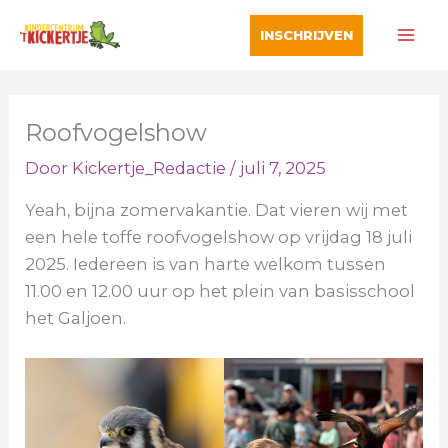
Ga
INSCHRIJVEN
naar
de
inhoud
Roofvogelshow
Door
Kickertje_Redactie
/
juli 7, 2025
Yeah, bijna zomervakantie. Dat vieren wij met
een hele toffe roofvogelshow op vrijdag 18 juli
2025. Iedereen is van harte welkom tussen
11.00 en 12.00 uur op het plein van basisschool
het Galjoen.