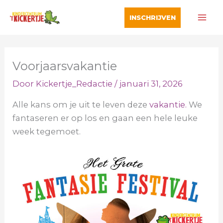
Ga
INSCHRIJVEN
naar
de
inhoud
Voorjaarsvakantie
Door
Kickertje_Redactie
/
januari 31, 2026
Alle kans om je uit te leven deze
vakantie.
We
fantaseren er op los en gaan een hele leuke
week tegemoet.