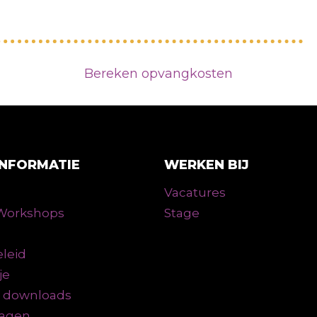
Bereken opvangkosten
INFORMATIE
WERKEN BIJ
Vacatures
n Workshops
Stage
leid
je
n downloads
ragen