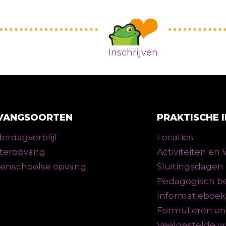
Inschrijven
VANGSOORTEN
PRAKTISCHE 
erdagverblijf
Locaties
teropvang
Activiteiten e
tenschoolse opvang
Sluitingsdagen
Pedagogisch be
Informatieboek
Formulieren e
Veelgestelde v