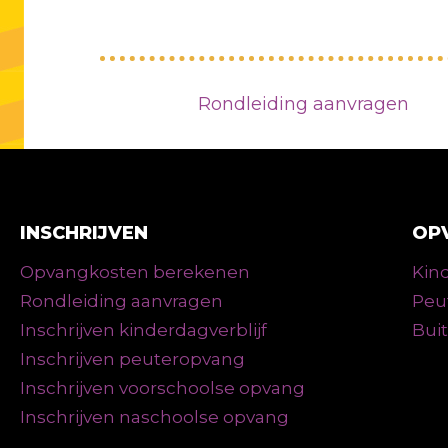
Rondleiding aanvragen
INSCHRIJVEN
OP
Opvangkosten berekenen
Kind
Rondleiding aanvragen
Peu
Inschrijven kinderdagverblijf
Bui
Inschrijven peuteropvang
Inschrijven voorschoolse opvang
Inschrijven naschoolse opvang