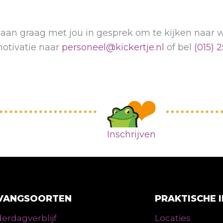
 gaan graag met jou in gesprek om te kijken naar 
motivatie naar
personeel@kickertje.nl
of bel
(015) 2
Inschrijven
VANGSOORTEN
PRAKTISCHE 
erdagverblijf
Locaties