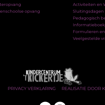
teropvang
Activiteiten e
tenschoolse opvang
Sluitingsdagen
Pedagogisch be
Informatieboek
Formulieren e
Veelgestelde v
N
PRIVACY VERKLARING
REALISATIE DOOR