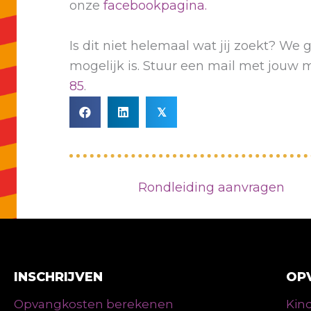
onze
facebookpagina.
Is dit niet helemaal wat jij zoekt? We
mogelijk is. Stuur een mail met jouw 
85
.
𝕏
Rondleiding aanvragen
INSCHRIJVEN
OP
Opvangkosten berekenen
Kind