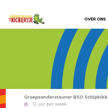
Ga
naar
de
OVER ONS
inhoud
Groepsondersteuner BSO Schipkikke
12 uur per week