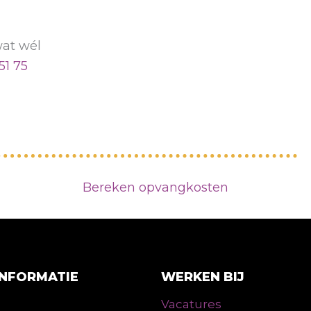
wat wél
51 75
Bereken opvangkosten
INFORMATIE
WERKEN BIJ
Vacatures