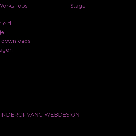
n Workshops
Stage
leid
je
n downloads
ragen
 KINDEROPVANG WEBDESIGN