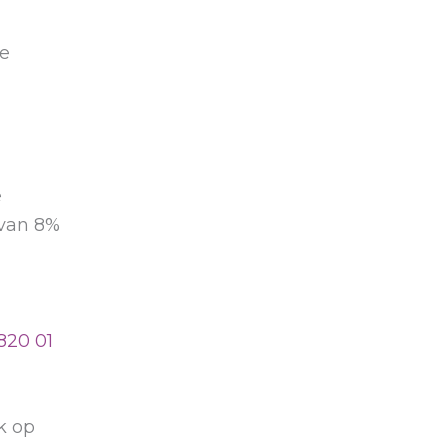
de
e
 van 8%
 820 01
jk op