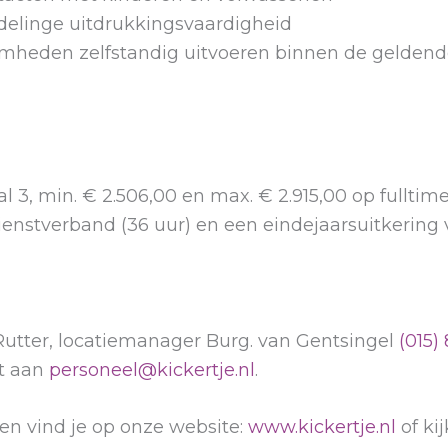
delinge uitdrukkingsvaardigheid
mheden zelfstandig uitvoeren binnen de gelden
 3, min. € 2.506,00 en max. € 2.915,00 op fulltim
 dienstverband (36 uur) en een eindejaarsuitkering
Rutter, locatiemanager Burg. van Gentsingel
(015)
ct aan
personeel@kickertje.nl
.
pen vind je op onze website:
www.kickertje.nl
of ki