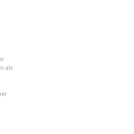
er
n als
ner