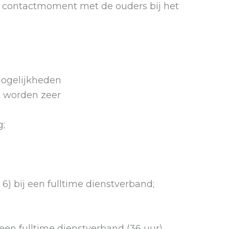
jk contactmoment met de ouders bij het
mogelijkheden
zet worden zeer
g;
6) bij een fulltime dienstverband;
en fulltime dienstverband (36 uur)