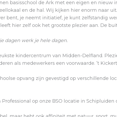
innen basisschool de Ark met een eigen en nieuw i
ellokaal en de hal. Wij kijken hier enorm naar uit
r bent, je neemt initiatief, je kunt zelfstandig 
eeft hier zelf ook het grootste plezier aan. De bu
ije dagen werk je hele dagen.
erleukste kindercentrum van Midden-Delfland. Plez
deren als medewerkers een voorwaarde. ’t Kickert
hoolse opvang zijn gevestigd op verschillende loc
 Professional op onze BSO locatie in Schipluiden 
bel, maar hebt ook affiniteit met natuur, sport, mu