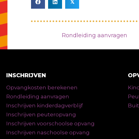
𝕏
Rondleiding aanvragen
INSCHRIJVEN
OP
Opvangkosten berekenen
Kind
Rondleiding aanvragen
Peu
Inschrijven kinderdagverblijf
Bui
Inschrijven peuteropvang
Inschrijven voorschoolse opvang
Inschrijven naschoolse opvang