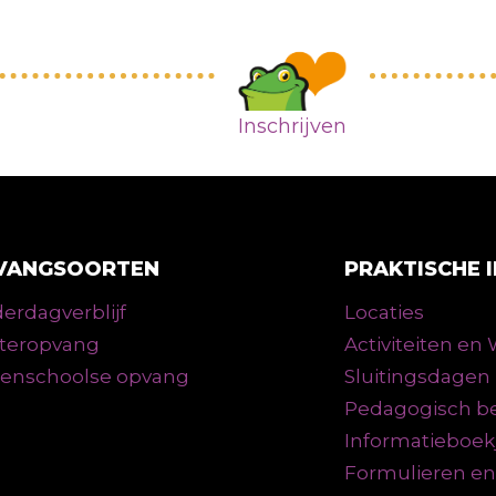
Inschrijven
VANGSOORTEN
PRAKTISCHE 
erdagverblijf
Locaties
teropvang
Activiteiten e
tenschoolse opvang
Sluitingsdagen
Pedagogisch be
Informatieboek
Formulieren e