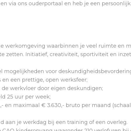
en via ons ouderportaal en heb je een persoonli
ele werkomgeving waarbinnen je veel ruimte en 
e zetten. Initiatief, creativiteit, sportiviteit en in
eel mogelijkheden voor deskundigheidsbevorderin
 en een prettige, open werksfeer;
de werkvloer door eigen deskundigen;
d 25 uur per week;
,- en maximaal € 3.630,- bruto per maand (schaal 
 aan je werkdag bij een training of een overleg.
CAO kinderopvang waaronder 210 verlofuren bij e