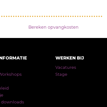
Bereken opvangkosten
INFORMATIE
WERKEN BIJ
Vacatures
n Workshops
Stage
leid
je
n downloads