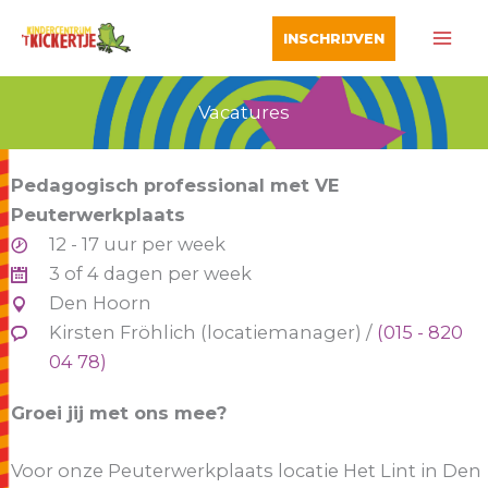
Ga
INSCHRIJVEN
naar
de
inhoud
Vacatures
Pedagogisch professional met VE
Peuterwerkplaats
12 - 17 uur per week
3 of 4 dagen per week
Den Hoorn
Kirsten Fröhlich (locatiemanager) /
(015 - 820
04 78)
Groei jij met ons mee?
Voor onze Peuterwerkplaats locatie Het Lint in Den