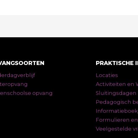
VANGSOORTEN
PRAKTISCHE 
erdagverblijf
Locaties
teropvang
Activiteiten e
tenschoolse opvang
Sluitingsdagen
Pedagogisch be
Informatieboek
Formulieren e
Veelgestelde v