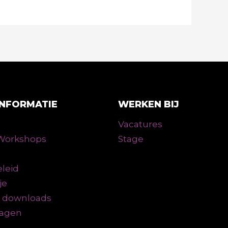
INFORMATIE
WERKEN BIJ
Vacatures
n Workshops
Stage
leid
je
n downloads
ragen