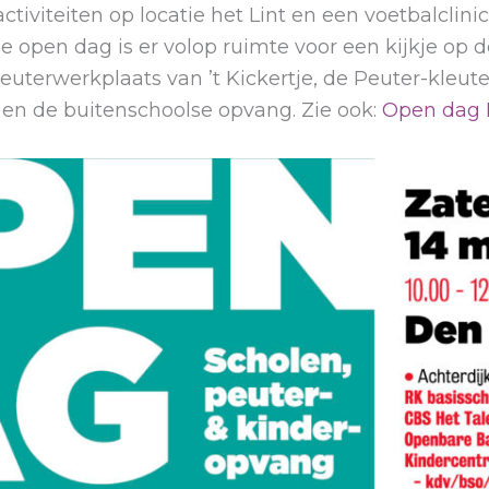
 activiteiten op locatie het Lint en een voetbalcli
 de open dag is er volop ruimte voor een kijkje op 
Peuterwerkplaats van ’t Kickertje, de Peuter-kle
) en de buitenschoolse opvang. Zie ook:
Open dag D