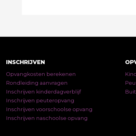
INSCHRIJVEN
OP
Opvangkosten berekenen
Kind
Rondleiding aanvragen
Peu
Inschrijven kinderdagverblijf
Bui
Inschrijven peuteropvang
Inschrijven voorschoolse opvang
Inschrijven naschoolse opvang