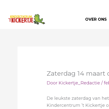
Ga
naar
de
OVER ONS
inhoud
Zaterdag 14 maart
Door
Kickertje_Redactie
/
fe
De leukste zaterdag van het 
Kindercentrum ’t Kickertje o