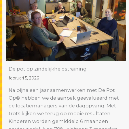
De pot op zindelijkheidstraining
februari 5, 2026
Na bijna een jaar samenwerken met De Pot
Op®️ hebben we de aanpak geëvalueerd met
de locatiemanagers van de dagopvang. Met
trots kijken we terug op mooie resultaten.
Kinderen worden gemiddeld 6 maanden
eerder zindelijk en 70% is binnen 3 maanden