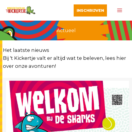
Ga
INSCHRIJVEN
naar
de
inhoud
Actueel
Het laatste nieuws
Bij 't Kickertje valt er altijd wat te beleven, lees hier
over onze avonturen!