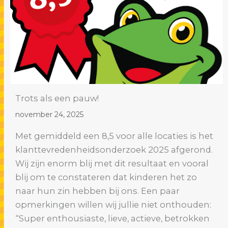
Trots als een pauw!
november 24, 2025
Met gemiddeld een 8,5 voor alle locaties is het
klanttevredenheidsonderzoek 2025 afgerond.
Wij zijn enorm blij met dit resultaat en vooral
blij om te constateren dat kinderen het zo
naar hun zin hebben bij ons. Een paar
opmerkingen willen wij jullie niet onthouden:
“Super enthousiaste, lieve, actieve, betrokken