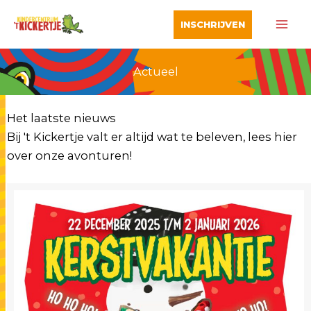
Ga
INSCHRIJVEN
naar
de
inhoud
Actueel
Het laatste nieuws
Bij 't Kickertje valt er altijd wat te beleven, lees hier
over onze avonturen!